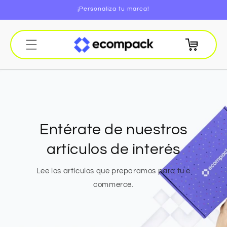
Ir directamente
¡Personaliza tu marca!
al contenido
Carrito
Entérate de nuestros
artículos de interés
Lee los artículos que preparamos para tu e
commerce.