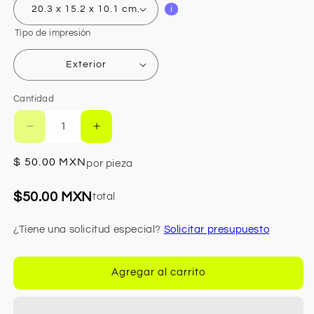
20.3 x 15.2 x 10.1 cm.
i
Tipo de impresión
Exterior
Cantidad
Reducir
Aumentar
cantidad
cantidad
para
para
Precio
$ 50.00 MXN
por pieza
Cajas
Cajas
habitual
de
de
$50.00 MXN
total
envío
envío
¿Tiene una solicitud especial?
Solicitar presupuesto
Agregar al carrito