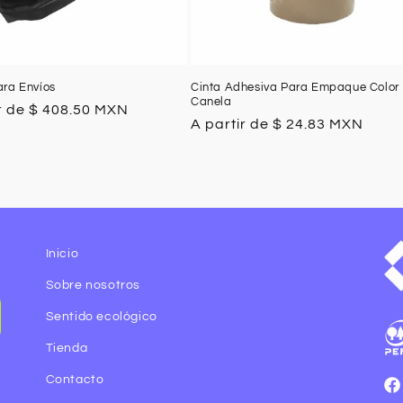
ara Envíos
Cinta Adhesiva Para Empaque Color
Canela
r de $ 408.50 MXN
Precio
A partir de $ 24.83 MXN
l
habitual
Inicio
Sobre nosotros
Sentido ecológico
Tienda
Contacto
Fa