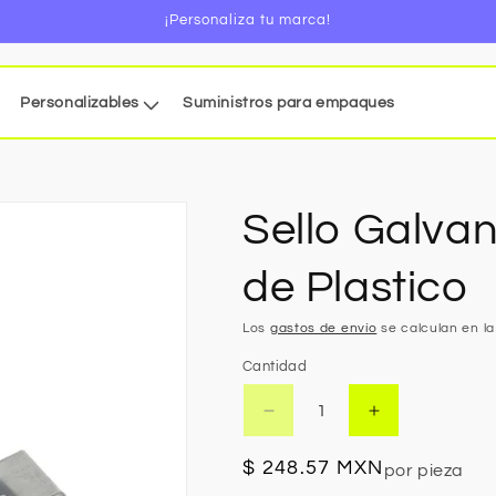
¡Personaliza tu marca!
Personalizables
Suministros para empaques
Sello Galvan
de Plastico
Los
gastos de envío
se calculan en la
Cantidad
Reducir
Aumentar
cantidad
cantidad
para
para
Precio
$ 248.57 MXN
por pieza
Sello
Sello