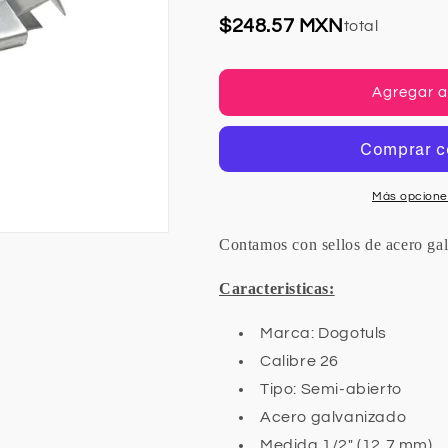
habitual
Galvanizado
Galvanizado
$248.57 MXN
total
para
para
Fleje
Fleje
de
de
Agregar al
Plastico
Plastico
Más opcione
Contamos con sellos de acero galv
Caracteristicas:
Marca: Dogotuls
Calibre 26
Tipo: Semi-abierto
Acero galvanizado
Medida 1/2" (12,7 mm)