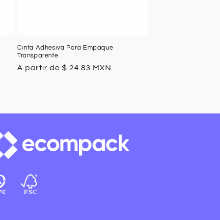
Cinta Adhesiva Para Empaque
Transparente
Precio
A partir de $ 24.83 MXN
habitual
cebook