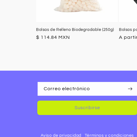
Bolsas de Relleno Biodegradable (250g)
Bolsas p
Precio
Precio
$ 114.84 MXN
A parti
habitual
habitua
Correo electrónico
Suscribirse
Aviso de privacidad
Términos y condiciones